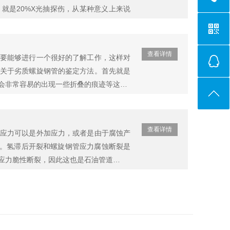
就是20%X光抽探伤，从某种意义上来说
查看详情
要能够进行一个很好的了解工作，这样对
关于劣质螺旋钢管的鉴定方法。首先就是
会非常容易的出现一些折叠的痕迹等这…
查看详情
应力可以是外加应力，或者是由于腐蚀产
力。氢滞后开裂和螺旋钢管应力腐蚀断裂是
应力脆性断裂，因此这也是石油管道…