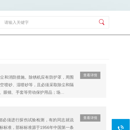
查看详情
降尘和消防措施。除锈机应有防护罩，周围
真空喷砂、湿喷砂等，且必须采取除尘和隔
罩、眼镜、手套等劳动保护用品；场…
查看详情
都必须进行探伤试验检测，有的同志就说
部标标准，部标标准源于1956年中国第一条