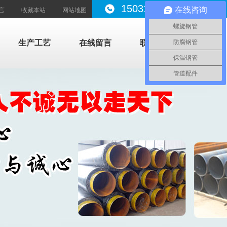
15031787999
在线咨询
言
收藏本站
网站地图
螺旋钢管
生产工艺
在线留言
联系我们
防腐钢管
保温钢管
管道配件