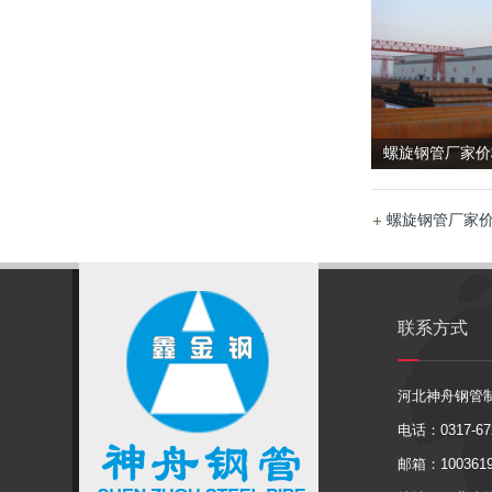
螺旋钢管厂家价
螺旋钢管厂家
联系方式
河北神舟钢管
电话：0317-672
邮箱：1003619