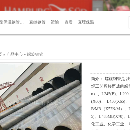
酯保温钢管…
直缝钢管
运输
资质
直埋保温
页
»
产品中心
»
螺旋钢管
简介： 螺旋钢管是
焊工艺焊接而成的螺旋缝钢
n）、L245(B)、L29
(X60)、 L450(X65)
B/MB（X52N/M）、L3
5)、L485MB(X7
化工业、化学工业、